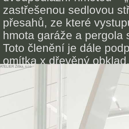
zastřešenou sedlovou st
přesahů, ze které vystup
hmota garáže a pergola s
Toto členění je dále pod
omítka x dřevěný obklad
ATELIER Žiška, s.r.o.
jako 4+kk.
užitná plocha: cca 215
realizace: 2007
zajišťované projektové č
dokumentace pro úzení 