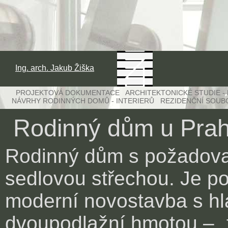
Ing. arch. Jakub Žiška
PROJEKTOVÁ DOKUMENTACE ARCHITEKTONICKÉ STUDIE -
NÁVRHY RODINNÝCH DOMŮ - INTERIERŮ REZIDENČNÍ SOUB
Rodinný dům u Pra
Rodinný dům s požadov
sedlovou střechou. Je po
moderní novostavba s hl
dvoupodlažní hmotou – „