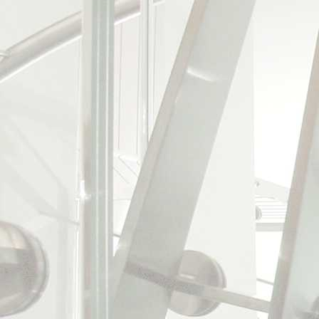
stavební povolení (jedn
stavebních částí interie