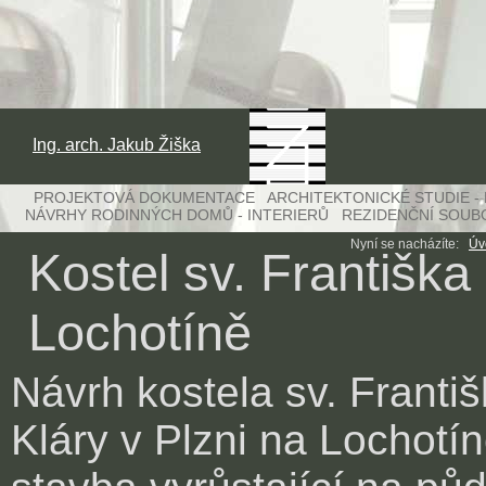
Ing. arch. Jakub Žiška
PROJEKTOVÁ DOKUMENTACE ARCHITEKTONICKÉ STUDIE -
NÁVRHY RODINNÝCH DOMŮ - INTERIERŮ REZIDENČNÍ SOUB
Nyní se nacházíte:
Úv
Kostel sv. Františka 
Lochotíně
Návrh kostela sv. Františ
Kláry v Plzni na Lochotín