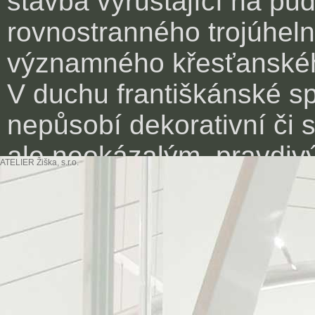
stavba vyrůstající na pů
rovnostranného trojúheln
významného křesťanské
V duchu františkánské spi
nepůsobí dekorativní či 
ale neokázalým, pravdi
ATELIER Žiška, s.r.o.
uspořádáním uměřených 
Neobvyklý trojboký hrano
pozornost a přitom logick
stavby, kde se střetávají
urbanistických struktur v