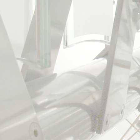
„Domečku“, bývalé školky
komunity. Hmotové řešen
orientovaná na jihovýcho
obsahující další potřebn
a přirozená gradace v tr
sakristie, nenechá niko
a jejím poslání.
2017 koncept, nerealiz