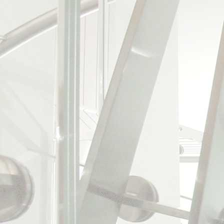
uspořádanou stavbou s l
kolem obdélného presbyt
východ. Tato tradiční or
uspořádání odraz v obvy
opačné straně, nad zápa
kde je nejblíže kompozič
vymezeném stávajícími 
nemusí být příliš vysoká
prostor, zapojuje celou s
zároveň se příznivě upla