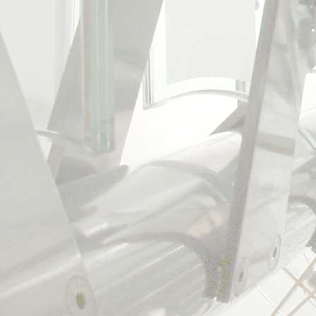
dokumentace pro uzemní
stavebním povolením, 
stavby, dokumentace int
spoluautor: Ing. arch. 
http://www.arch.cz/smel
foto: Robert Žákovič a a