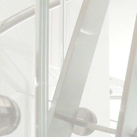
stávajícího objektu bez n
pozitivní vliv na náklady
novým prvkům nepřehlédn
historické kontinuitě od
Řečice. Zakázka byla zí
architektonické soutěži 
užitná plocha: cca 715
realizace: 2016
zajišťované projektové č