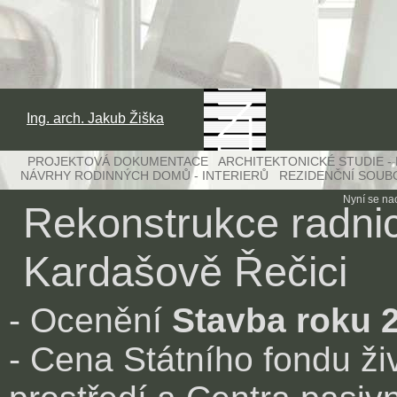
Ing. arch. Jakub Žiška
PROJEKTOVÁ DOKUMENTACE ARCHITEKTONICKÉ STUDIE -
NÁVRHY RODINNÝCH DOMŮ - INTERIERŮ REZIDENČNÍ SOUB
Nyní se na
Rekonstrukce radnic
Kardašově Řečici
- Ocenění
Stavba roku 
- Cena Státního fondu ži