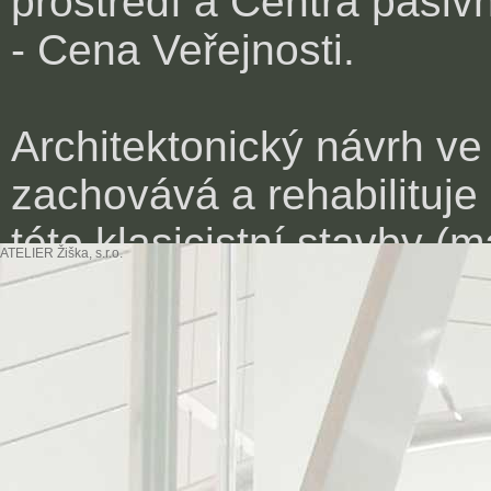
prostředí a Centra pasiv
- Cena Veřejnosti.
Architektonický návrh ve
zachovává a rehabilituje
této klasicistní stavby 
ATELIER Žiška, s.r.o.
rozmanitě klenuté místno
konstrukce krovu).Do nám
hodinami nad novou atiko
velmi efektivnímu návrhu 
poměrně obsáhlý staveb