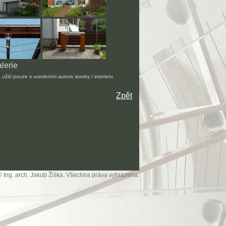
lerie
 užití pouze s uvedením autora stavby / interieru.
Zpět
© Ing. arch. Jakub Žiška. Všechna práva vyhrazena.