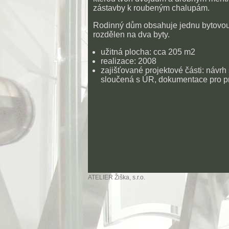
zástavby k roubeným chalupám.
Rodinný dům obsahuje jednu bytovou 
rozdělen na dva byty.
užitná plocha: cca 205 m2
realizace: 2008
zajišťované projektové části: návrh
sloučená s ÚR, dokumentace pro p
ATELIER Žiška, s.r.o.