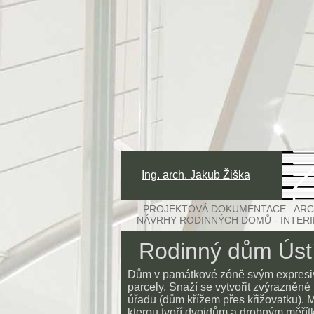
Ing. arch. Jakub Žiška
PROJEKTOVÁ DOKUMENTACE ARCH
NÁVRHY RODINNÝCH DOMŮ - INTER
Rodinný dům Ústí
Dům v památkové zóně svým expresivn
parcely. Snaží se vytvořit zvýrazněné
úřadu (dům křížem přes křižovatku). 
kterou tvoří dvojdům a drobným měřít