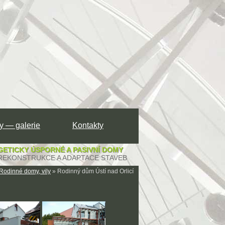
y — galerie
Kontakty
ETICKY ÚSPORNÉ A PASIVNÍ DOMY
REKONSTRUKCE A ADAPTACE STAVEB
Rodinné domy, vily
» Rodinný dům Ústí nad Orlicí