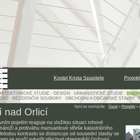
Kostel Krista Spasitele
Projekt
ITEKTONICKÉ STUDIE - DESIGN URBANISTICKÉ STUDIE
ENERG
IERŮ REZIDENČNÍ SOUBORY OBCHODNÍ A OBČANSKÉ STAVBY 
Nyní se nacházíte:
Úvod
»
Projekty
»
 nad Orlicí
ím pojetím reaguje na složitou situaci rohové
 nároží a protiváhu mansardové střeše katastrálního
Metodou kontrastu se distancuje od sousední stavby se
kem se snaží vytvořit přechod objemnější činžovní